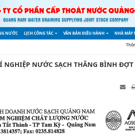
NG NƯỚC
LỊCH CÔNG TÁC
VĂN BẢN ĐIỀU HÀNH
NHÀ MÁY
Thông báo về việc 
Í NGHIỆP NƯỚC SẠCH THĂNG BÌNH ĐỢT