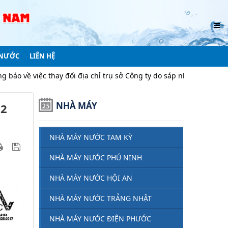
 NƯỚC
LIÊN HỆ
thay đổi địa chỉ trụ sở Công ty do sáp nhập địa giới hành chính
NHÀ MÁY
 2
NHÀ MÁY NƯỚC TAM KỲ
NHÀ MÁY NƯỚC PHÚ NINH
NHÀ MÁY NƯỚC HỘI AN
NHÀ MÁY NƯỚC TRẢNG NHẬT
NHÀ MÁY NƯỚC ĐIỆN PHƯỚC