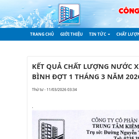
TRANG CHỦ
GIỚI THIỆU
TIN TỨC
CHẤT LƯỢ
KẾT QUẢ CHẤT LƯỢNG NƯỚC X
BÌNH ĐỢT 1 THÁNG 3 NĂM 202
Thứ tư - 11/03/2026 03:34
.