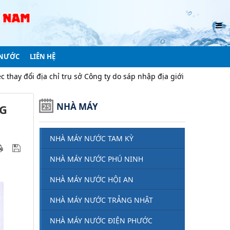
 NƯỚC
LIÊN HỆ
ng ty do sáp nhập địa giới hành chính
Thông báo v/v điều c
NHÀ MÁY
NG
NHÀ MÁY NƯỚC TAM KỲ
NHÀ MÁY NƯỚC PHÚ NINH
NHÀ MÁY NƯỚC HỘI AN
NHÀ MÁY NƯỚC TRẢNG NHẬT
NHÀ MÁY NƯỚC ĐIỆN PHƯỚC