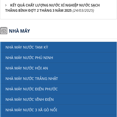
KẾT QUẢ CHẤT LƯỢNG NƯỚC XÍ NGHIỆP NƯỚC SẠCH
(24/03/2025)
THĂNG BÌNH ĐỢT 2 THÁNG 3 NĂM 2025
NHÀ MÁY
NHÀ MÁY NƯỚC TAM KỲ
NHÀ MÁY NƯỚC PHÚ NINH
NHÀ MÁY NƯỚC HỘI AN
NHÀ MÁY NƯỚC TRẢNG NHẬT
NHÀ MÁY NƯỚC ĐIỆN PHƯỚC
NHÀ MÁY NƯỚC VĨNH ĐIỆN
NHÀ MÁY NƯỚC 3 XÃ GÒ NỔI