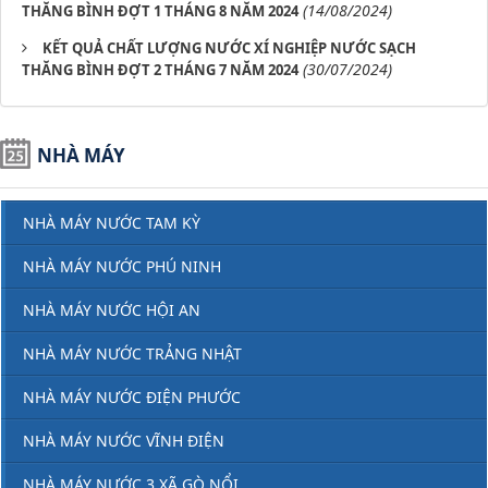
(14/08/2024)
THĂNG BÌNH ĐỢT 1 THÁNG 8 NĂM 2024
KẾT QUẢ CHẤT LƯỢNG NƯỚC XÍ NGHIỆP NƯỚC SẠCH
(30/07/2024)
THĂNG BÌNH ĐỢT 2 THÁNG 7 NĂM 2024
NHÀ MÁY
NHÀ MÁY NƯỚC TAM KỲ
NHÀ MÁY NƯỚC PHÚ NINH
NHÀ MÁY NƯỚC HỘI AN
NHÀ MÁY NƯỚC TRẢNG NHẬT
NHÀ MÁY NƯỚC ĐIỆN PHƯỚC
NHÀ MÁY NƯỚC VĨNH ĐIỆN
NHÀ MÁY NƯỚC 3 XÃ GÒ NỔI