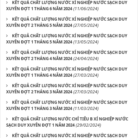
KẾT QUẢ CHẤT LƯỢNG NƯỚC XÍ NGHIỆP NƯỚC SẠCH DUY
(11/06/2024)
XUYÊN ĐỢT 1 THÁNG 6 NĂM 2024
KẾT QUẢ CHẤT LƯỢNG NƯỚC XÍ NGHIỆP NƯỚC SẠCH DUY
(27/05/2024)
XUYÊN ĐỢT 2 THÁNG 5 NĂM 2024
KẾT QUẢ CHẤT LƯỢNG NƯỚC XÍ NGHIỆP NƯỚC SẠCH DUY
(13/05/2024)
XUYÊN ĐỢT 1 THÁNG 5 NĂM 2024
KẾT QUẢ CHẤT LƯỢNG NƯỚC XÍ NGHIỆP NƯỚC SẠCH DUY
(24/04/2024)
XUYÊN ĐỢT 2 THÁNG 4 NĂM 2024
KẾT QUẢ CHẤT LƯỢNG NƯỚC XÍ NGHIỆP NƯỚC SẠCH DUY
(27/03/2024)
XUYÊN ĐỢT 1 THÁNG 4 NĂM 2024
KẾT QUẢ CHẤT LƯỢNG NƯỚC XÍ NGHIỆP NƯỚC SẠCH DUY
(27/03/2024)
XUYÊN ĐỢT 2 THÁNG 3 NĂM 2024
KẾT QUẢ CHẤT LƯỢNG NƯỚC XÍ NGHIỆP NƯỚC SẠCH DUY
(11/03/2024)
XUYÊN ĐỢT 1 THÁNG 3 NĂM 2024
KẾT QUẢ CHẤT LƯỢNG NƯỚC CHỈ TIÊU B XÍ NGHIỆP NƯỚC
(29/02/2024)
SẠCH DUY XUYÊN ĐỢT 1 NĂM 2024
KẾT QUẢ CHẤT LƯỢNG NƯỚC XÍ NGHIỆP NƯỚC SẠCH DUY