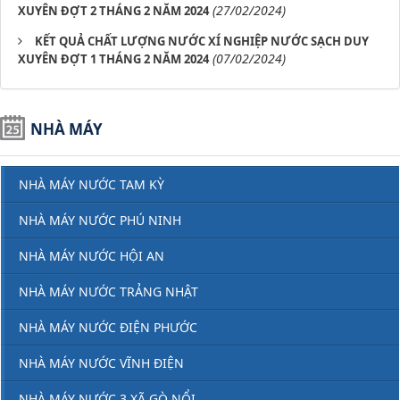
(27/02/2024)
XUYÊN ĐỢT 2 THÁNG 2 NĂM 2024
KẾT QUẢ CHẤT LƯỢNG NƯỚC XÍ NGHIỆP NƯỚC SẠCH DUY
(07/02/2024)
XUYÊN ĐỢT 1 THÁNG 2 NĂM 2024
NHÀ MÁY
NHÀ MÁY NƯỚC TAM KỲ
NHÀ MÁY NƯỚC PHÚ NINH
NHÀ MÁY NƯỚC HỘI AN
NHÀ MÁY NƯỚC TRẢNG NHẬT
NHÀ MÁY NƯỚC ĐIỆN PHƯỚC
NHÀ MÁY NƯỚC VĨNH ĐIỆN
NHÀ MÁY NƯỚC 3 XÃ GÒ NỔI