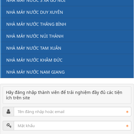
NHÀ MÁY NƯỚC 3 XÃ GÒ NỔI
NHÀ MÁY NƯỚC DUY XUYÊN
NHÀ MÁY NƯỚC THĂNG BÌNH
NHÀ MÁY NƯỚC NÚI THÀNH
NHÀ MÁY NƯỚC TAM XUÂN
NHÀ MÁY NƯỚC KHÂM ĐỨC
NHÀ MÁY NƯỚC NAM GIANG
Hãy đăng nhập thành viên để trải nghiệm đầy đủ các tiện
ích trên site