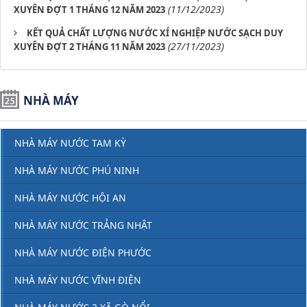
(11/12/2023)
XUYÊN ĐỢT 1 THÁNG 12 NĂM 2023
KẾT QUẢ CHẤT LƯỢNG NƯỚC XÍ NGHIỆP NƯỚC SẠCH DUY
(27/11/2023)
XUYÊN ĐỢT 2 THÁNG 11 NĂM 2023
NHÀ MÁY
NHÀ MÁY NƯỚC TAM KỲ
NHÀ MÁY NƯỚC PHÚ NINH
NHÀ MÁY NƯỚC HỘI AN
NHÀ MÁY NƯỚC TRẢNG NHẬT
NHÀ MÁY NƯỚC ĐIỆN PHƯỚC
NHÀ MÁY NƯỚC VĨNH ĐIỆN