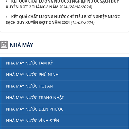
KẾT QUẢ CHẤT LƯỢNG NƯỚC XÍ NGHIỆP NƯỚC SẠCH DUY
(28/08/2024)
XUYÊN ĐỢT 2 THÁNG 8 NĂM 2024
KẾT QUẢ CHẤT LƯỢNG NƯỚC CHỈ TIÊU B XÍ NGHIỆP NƯỚC
(15/08/2024)
SẠCH DUY XUYÊN ĐỢT 2 NĂM 2024
NHÀ MÁY
NHÀ MÁY NƯỚC TAM KỲ
NHÀ MÁY NƯỚC PHÚ NINH
NHÀ MÁY NƯỚC HỘI AN
NHÀ MÁY NƯỚC TRẢNG NHẬT
NHÀ MÁY NƯỚC ĐIỆN PHƯỚC
NHÀ MÁY NƯỚC VĨNH ĐIỆN