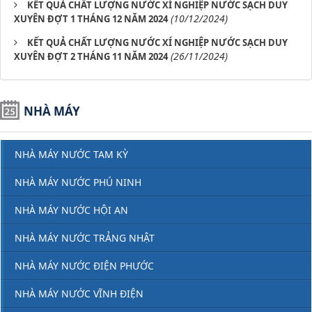
KẾT QUẢ CHẤT LƯỢNG NƯỚC XÍ NGHIỆP NƯỚC SẠCH DUY
(10/12/2024)
XUYÊN ĐỢT 1 THÁNG 12 NĂM 2024
KẾT QUẢ CHẤT LƯỢNG NƯỚC XÍ NGHIỆP NƯỚC SẠCH DUY
(26/11/2024)
XUYÊN ĐỢT 2 THÁNG 11 NĂM 2024
NHÀ MÁY
NHÀ MÁY NƯỚC TAM KỲ
NHÀ MÁY NƯỚC PHÚ NINH
NHÀ MÁY NƯỚC HỘI AN
NHÀ MÁY NƯỚC TRẢNG NHẬT
NHÀ MÁY NƯỚC ĐIỆN PHƯỚC
NHÀ MÁY NƯỚC VĨNH ĐIỆN