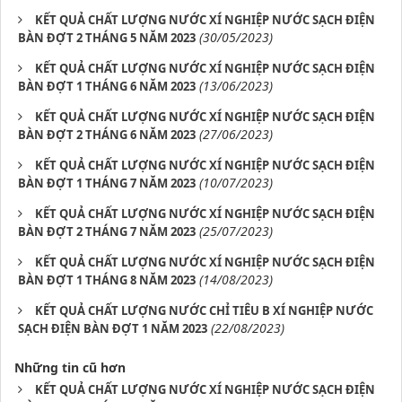
KẾT QUẢ CHẤT LƯỢNG NƯỚC XÍ NGHIỆP NƯỚC SẠCH ĐIỆN
(30/05/2023)
BÀN ĐỢT 2 THÁNG 5 NĂM 2023
KẾT QUẢ CHẤT LƯỢNG NƯỚC XÍ NGHIỆP NƯỚC SẠCH ĐIỆN
(13/06/2023)
BÀN ĐỢT 1 THÁNG 6 NĂM 2023
KẾT QUẢ CHẤT LƯỢNG NƯỚC XÍ NGHIỆP NƯỚC SẠCH ĐIỆN
(27/06/2023)
BÀN ĐỢT 2 THÁNG 6 NĂM 2023
KẾT QUẢ CHẤT LƯỢNG NƯỚC XÍ NGHIỆP NƯỚC SẠCH ĐIỆN
(10/07/2023)
BÀN ĐỢT 1 THÁNG 7 NĂM 2023
KẾT QUẢ CHẤT LƯỢNG NƯỚC XÍ NGHIỆP NƯỚC SẠCH ĐIỆN
(25/07/2023)
BÀN ĐỢT 2 THÁNG 7 NĂM 2023
KẾT QUẢ CHẤT LƯỢNG NƯỚC XÍ NGHIỆP NƯỚC SẠCH ĐIỆN
(14/08/2023)
BÀN ĐỢT 1 THÁNG 8 NĂM 2023
KẾT QUẢ CHẤT LƯỢNG NƯỚC CHỈ TIÊU B XÍ NGHIỆP NƯỚC
(22/08/2023)
SẠCH ĐIỆN BÀN ĐỢT 1 NĂM 2023
Những tin cũ hơn
KẾT QUẢ CHẤT LƯỢNG NƯỚC XÍ NGHIỆP NƯỚC SẠCH ĐIỆN