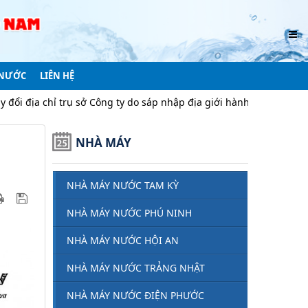
 NƯỚC
LIÊN HỆ
trụ sở Công ty do sáp nhập địa giới hành chính
Thông báo v/
NHÀ MÁY
NHÀ MÁY NƯỚC TAM KỲ
NHÀ MÁY NƯỚC PHÚ NINH
NHÀ MÁY NƯỚC HỘI AN
NHÀ MÁY NƯỚC TRẢNG NHẬT
NHÀ MÁY NƯỚC ĐIỆN PHƯỚC