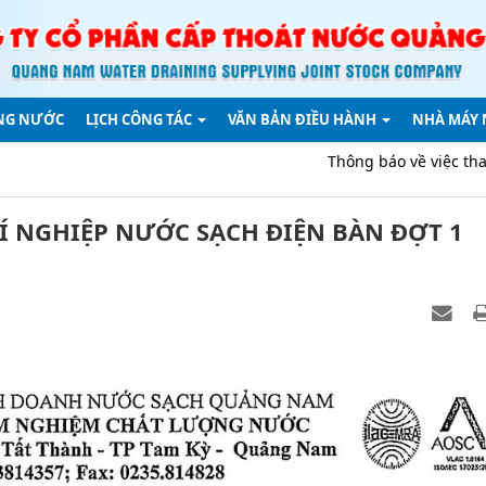
NG NƯỚC
LỊCH CÔNG TÁC
VĂN BẢN ĐIỀU HÀNH
NHÀ MÁY
Thông báo về việc thay đổi địa chỉ 
Í NGHIỆP NƯỚC SẠCH ĐIỆN BÀN ĐỢT 1