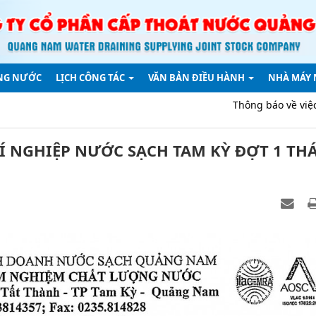
NG NƯỚC
LỊCH CÔNG TÁC
VĂN BẢN ĐIỀU HÀNH
NHÀ MÁY
Thông báo về việc thay đổi địa 
Í NGHIỆP NƯỚC SẠCH TAM KỲ ĐỢT 1 TH