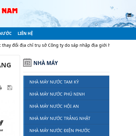
 NƯỚC
LIÊN HỆ
chỉ trụ sở Công ty do sáp nhập địa giới hành chính
Thông b
NHÀ MÁY
ÁNG
NHÀ MÁY NƯỚC TAM KỲ
NHÀ MÁY NƯỚC PHÚ NINH
NHÀ MÁY NƯỚC HỘI AN
NHÀ MÁY NƯỚC TRẢNG NHẬT
NHÀ MÁY NƯỚC ĐIỆN PHƯỚC