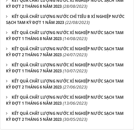
KẾT QUẢ CHẤT LƯỢNG NƯỚC XÍ NGHIỆP NƯỚC SẠCH TAM
(28/08/2023)
KỲ ĐỢT 2 THÁNG 8 NĂM 2023
KẾT QUẢ CHẤT LƯỢNG NƯỚC CHỈ TIÊU B XÍ NGHIỆP NƯỚC
(22/08/2023)
SẠCH TAM KỲ ĐỢT 1 NĂM 2023
KẾT QUẢ CHẤT LƯỢNG NƯỚC XÍ NGHIỆP NƯỚC SẠCH TAM
(14/08/2023)
KỲ ĐỢT 1 THÁNG 8 NĂM 2023
KẾT QUẢ CHẤT LƯỢNG NƯỚC XÍ NGHIỆP NƯỚC SẠCH TAM
(24/07/2023)
KỲ ĐỢT 2 THÁNG 7 NĂM 2023
KẾT QUẢ CHẤT LƯỢNG NƯỚC XÍ NGHIỆP NƯỚC SẠCH TAM
(10/07/2023)
KỲ ĐỢT 1 THÁNG 7 NĂM 2023
KẾT QUẢ CHẤT LƯỢNG NƯỚC XÍ NGHIỆP NƯỚC SẠCH TAM
(27/06/2023)
KỲ ĐỢT 2 THÁNG 6 NĂM 2023
KẾT QUẢ CHẤT LƯỢNG NƯỚC XÍ NGHIỆP NƯỚC SẠCH TAM
(13/06/2023)
KỲ ĐỢT 1 THÁNG 6 NĂM 2023
KẾT QUẢ CHẤT LƯỢNG NƯỚC XÍ NGHIỆP NƯỚC SẠCH TAM
(30/05/2023)
KỲ ĐỢT 2 THÁNG 5 NĂM 2023