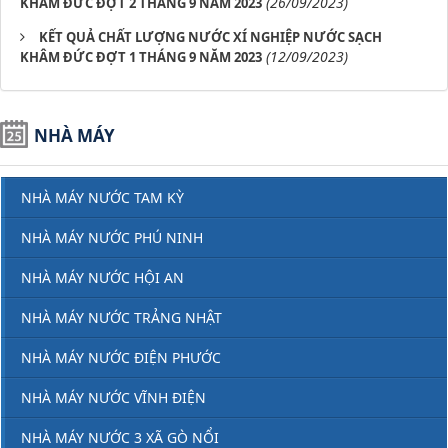
(26/09/2023)
KHÂM ĐỨC ĐỢT 2 THÁNG 9 NĂM 2023
KẾT QUẢ CHẤT LƯỢNG NƯỚC XÍ NGHIỆP NƯỚC SẠCH
(12/09/2023)
KHÂM ĐỨC ĐỢT 1 THÁNG 9 NĂM 2023
NHÀ MÁY
NHÀ MÁY NƯỚC TAM KỲ
NHÀ MÁY NƯỚC PHÚ NINH
NHÀ MÁY NƯỚC HỘI AN
NHÀ MÁY NƯỚC TRẢNG NHẬT
NHÀ MÁY NƯỚC ĐIỆN PHƯỚC
NHÀ MÁY NƯỚC VĨNH ĐIỆN
NHÀ MÁY NƯỚC 3 XÃ GÒ NỔI