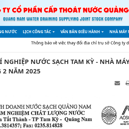
NG NƯỚC
LỊCH CÔNG TÁC
VĂN BẢN ĐIỀU HÀNH
NHÀ MÁY
Thông báo về việc thay đổi địa chỉ trụ sở Công ty do sáp nhập đ
 NGHIỆP NƯỚC SẠCH TAM KỲ - NHÀ MÁ
 2 NĂM 2025