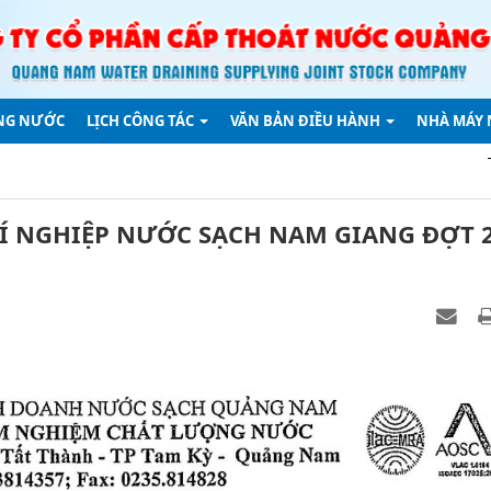
NG NƯỚC
LỊCH CÔNG TÁC
VĂN BẢN ĐIỀU HÀNH
NHÀ MÁY
Thông báo về v
Í NGHIỆP NƯỚC SẠCH NAM GIANG ĐỢT 