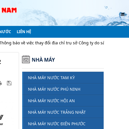
 NƯỚC
LIÊN HỆ
iệc thay đổi địa chỉ trụ sở Công ty do sáp nhập địa giới hành chín
NHÀ MÁY
2
NHÀ MÁY NƯỚC TAM KỲ
NHÀ MÁY NƯỚC PHÚ NINH
NHÀ MÁY NƯỚC HỘI AN
NHÀ MÁY NƯỚC TRẢNG NHẬT
NHÀ MÁY NƯỚC ĐIỆN PHƯỚC