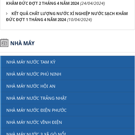
(24/04/2024)
KHÂM ĐỨC ĐỢT 2 THÁNG 4 NĂM 2024
​ ​KẾT QUẢ CHẤT LƯỢNG NƯỚC XÍ NGHIỆP NƯỚC SẠCH KHÂM
(10/04/2024)
ĐỨC ĐỢT 1 THÁNG 4 NĂM 2024
NHÀ MÁY
NHÀ MÁY NƯỚC TAM KỲ
NHÀ MÁY NƯỚC PHÚ NINH
NHÀ MÁY NƯỚC HỘI AN
NHÀ MÁY NƯỚC TRẢNG NHẬT
NHÀ MÁY NƯỚC ĐIỆN PHƯỚC
NHÀ MÁY NƯỚC VĨNH ĐIỆN
NHÀ MÁY NƯỚC 3 XÃ GÒ NỔI