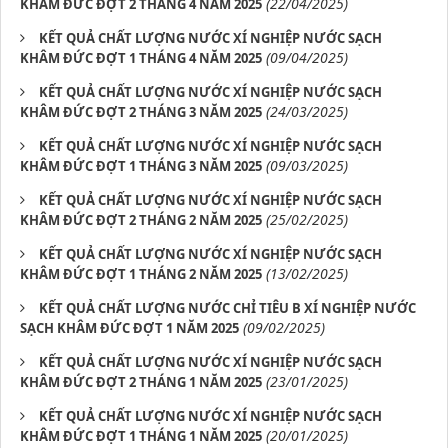
(22/04/2025)
KHÂM ĐỨC ĐỢT 2 THÁNG 4 NĂM 2025
KẾT QUẢ CHẤT LƯỢNG NƯỚC XÍ NGHIỆP NƯỚC SẠCH
(09/04/2025)
KHÂM ĐỨC ĐỢT 1 THÁNG 4 NĂM 2025
KẾT QUẢ CHẤT LƯỢNG NƯỚC XÍ NGHIỆP NƯỚC SẠCH
(24/03/2025)
KHÂM ĐỨC ĐỢT 2 THÁNG 3 NĂM 2025
KẾT QUẢ CHẤT LƯỢNG NƯỚC XÍ NGHIỆP NƯỚC SẠCH
(09/03/2025)
KHÂM ĐỨC ĐỢT 1 THÁNG 3 NĂM 2025
KẾT QUẢ CHẤT LƯỢNG NƯỚC XÍ NGHIỆP NƯỚC SẠCH
(25/02/2025)
KHÂM ĐỨC ĐỢT 2 THÁNG 2 NĂM 2025
KẾT QUẢ CHẤT LƯỢNG NƯỚC XÍ NGHIỆP NƯỚC SẠCH
(13/02/2025)
KHÂM ĐỨC ĐỢT 1 THÁNG 2 NĂM 2025
KẾT QUẢ CHẤT LƯỢNG NƯỚC CHỈ TIÊU B XÍ NGHIỆP NƯỚC
(09/02/2025)
SẠCH KHÂM ĐỨC ĐỢT 1 NĂM 2025
KẾT QUẢ CHẤT LƯỢNG NƯỚC XÍ NGHIỆP NƯỚC SẠCH
(23/01/2025)
KHÂM ĐỨC ĐỢT 2 THÁNG 1 NĂM 2025
KẾT QUẢ CHẤT LƯỢNG NƯỚC XÍ NGHIỆP NƯỚC SẠCH
(20/01/2025)
KHÂM ĐỨC ĐỢT 1 THÁNG 1 NĂM 2025