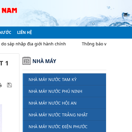
 NƯỚC
LIÊN HỆ
 chính
Thông báo v/v điều chỉnh giá nước sạch trên địa bà
NHÀ MÁY
T 1
NHÀ MÁY NƯỚC TAM KỲ
NHÀ MÁY NƯỚC PHÚ NINH
NHÀ MÁY NƯỚC HỘI AN
NHÀ MÁY NƯỚC TRẢNG NHẬT
NHÀ MÁY NƯỚC ĐIỆN PHƯỚC