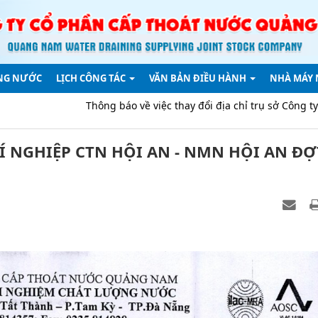
NG NƯỚC
LỊCH CÔNG TÁC
VĂN BẢN ĐIỀU HÀNH
NHÀ MÁY
 về việc thay đổi địa chỉ trụ sở Công ty do sáp nhập địa giới hành
 NGHIỆP CTN HỘI AN - NMN HỘI AN ĐỢ