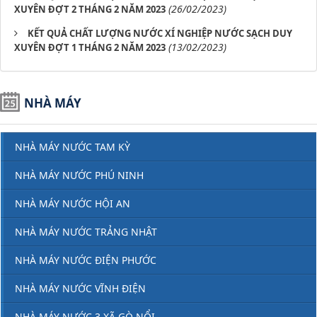
(26/02/2023)
XUYÊN ĐỢT 2 THÁNG 2 NĂM 2023
KẾT QUẢ CHẤT LƯỢNG NƯỚC XÍ NGHIỆP NƯỚC SẠCH DUY
(13/02/2023)
XUYÊN ĐỢT 1 THÁNG 2 NĂM 2023
NHÀ MÁY
NHÀ MÁY NƯỚC TAM KỲ
NHÀ MÁY NƯỚC PHÚ NINH
NHÀ MÁY NƯỚC HỘI AN
NHÀ MÁY NƯỚC TRẢNG NHẬT
NHÀ MÁY NƯỚC ĐIỆN PHƯỚC
NHÀ MÁY NƯỚC VĨNH ĐIỆN
NHÀ MÁY NƯỚC 3 XÃ GÒ NỔI