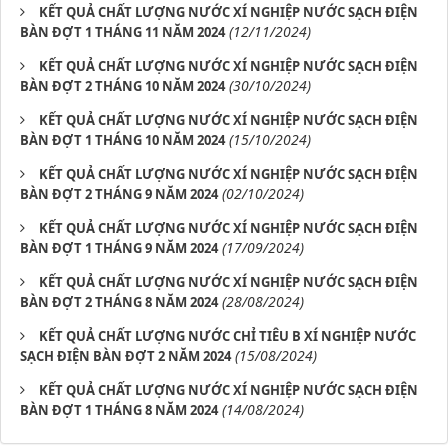
KẾT QUẢ CHẤT LƯỢNG NƯỚC XÍ NGHIỆP NƯỚC SẠCH ĐIỆN
(12/11/2024)
BÀN ĐỢT 1 THÁNG 11 NĂM 2024
KẾT QUẢ CHẤT LƯỢNG NƯỚC XÍ NGHIỆP NƯỚC SẠCH ĐIỆN
(30/10/2024)
BÀN ĐỢT 2 THÁNG 10 NĂM 2024
KẾT QUẢ CHẤT LƯỢNG NƯỚC XÍ NGHIỆP NƯỚC SẠCH ĐIỆN
(15/10/2024)
BÀN ĐỢT 1 THÁNG 10 NĂM 2024
KẾT QUẢ CHẤT LƯỢNG NƯỚC XÍ NGHIỆP NƯỚC SẠCH ĐIỆN
(02/10/2024)
BÀN ĐỢT 2 THÁNG 9 NĂM 2024
KẾT QUẢ CHẤT LƯỢNG NƯỚC XÍ NGHIỆP NƯỚC SẠCH ĐIỆN
(17/09/2024)
BÀN ĐỢT 1 THÁNG 9 NĂM 2024
KẾT QUẢ CHẤT LƯỢNG NƯỚC XÍ NGHIỆP NƯỚC SẠCH ĐIỆN
(28/08/2024)
BÀN ĐỢT 2 THÁNG 8 NĂM 2024
KẾT QUẢ CHẤT LƯỢNG NƯỚC CHỈ TIÊU B XÍ NGHIỆP NƯỚC
(15/08/2024)
SẠCH ĐIỆN BÀN ĐỢT 2 NĂM 2024
KẾT QUẢ CHẤT LƯỢNG NƯỚC XÍ NGHIỆP NƯỚC SẠCH ĐIỆN
(14/08/2024)
BÀN ĐỢT 1 THÁNG 8 NĂM 2024